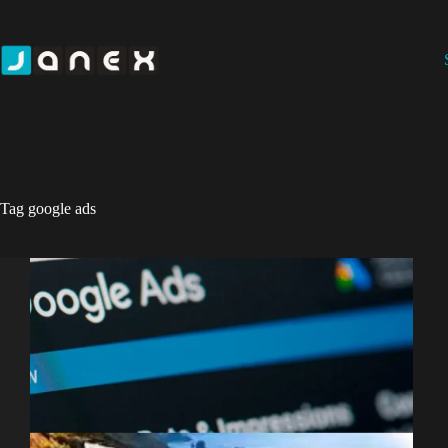
Pular
para
o
conteúdo
Tag
google ads