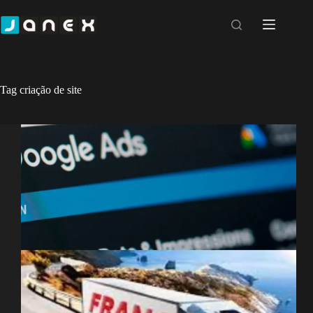
Pular
para
o
conteúdo
Tag
criação de site